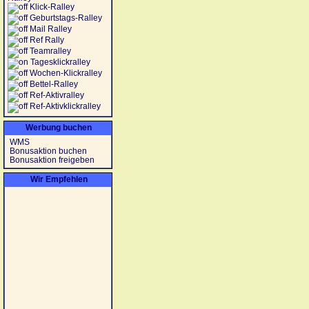
Klick-Ralley
Geburtstags-Ralley
Mail Ralley
Ref Rally
Teamralley
Tagesklickralley
Wochen-Klickralley
Bettel-Ralley
Ref-Aktivralley
Ref-Aktivklickralley
Werbung buchen
WMS
Bonusaktion buchen
Bonusaktion freigeben
Wir Empfehlen