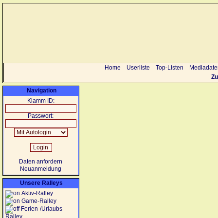
Home
Userliste
Top-Listen
Mediadate
Zu
Navigation
Klamm ID:
Passwort:
Daten anfordern
Neuanmeldung
Unsere Ralleys
Aktiv-Ralley
Game-Ralley
Ferien-/Urlaubs-
Ralley