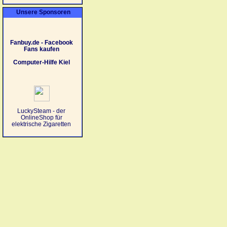
Unsere Sponsoren
Fanbuy.de - Facebook
Fans kaufen
Computer-Hilfe Kiel
LuckySteam - der
OnlineShop für
elektrische Zigaretten