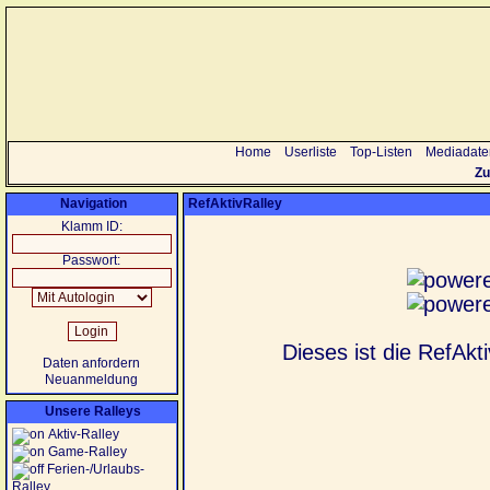
Home
Userliste
Top-Listen
Mediadate
Zu
Navigation
RefAktivRalley
Klamm ID:
Passwort:
Dieses ist die RefAkt
Daten anfordern
Neuanmeldung
Unsere Ralleys
Aktiv-Ralley
Game-Ralley
Ferien-/Urlaubs-
Ralley