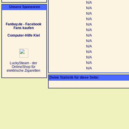
N/A
Unsere Sponsoren
N/A
N/A
N/A
Fanbuy.de - Facebook
N/A
Fans kaufen
N/A
Computer-Hilfe Kiel
N/A
N/A
N/A
N/A
N/A
N/A
LuckySteam - der
OnlineShop für
N/A
elektrische Zigaretten
Deine Statistik für diese Seite: