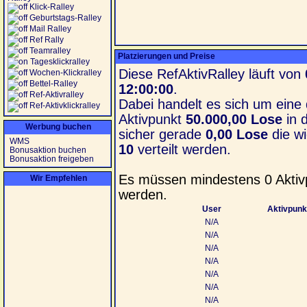
Klick-Ralley
Geburtstags-Ralley
Mail Ralley
Ref Rally
Teamralley
Platzierungen und Preise
Tagesklickralley
Diese RefAktivRalley läuft von
Wochen-Klickralley
Bettel-Ralley
12:00:00
.
Ref-Aktivralley
Dabei handelt es sich um eine
Ref-Aktivklickralley
Aktivpunkt
50.000,00 Lose
in 
Werbung buchen
sicher gerade
0,00 Lose
die wi
WMS
10
verteilt werden.
Bonusaktion buchen
Bonusaktion freigeben
Es müssen mindestens 0 Akti
Wir Empfehlen
werden.
User
Aktivpunk
N/A
N/A
N/A
N/A
N/A
N/A
N/A